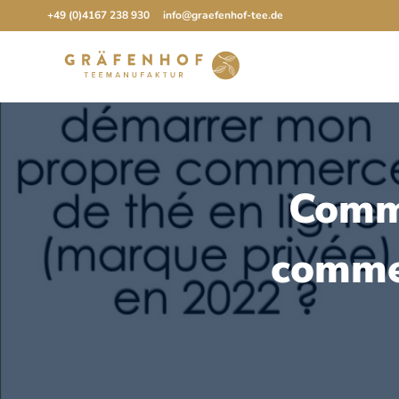
Aller
+49 (0)4167 238 930
info@graefenhof-tee.de
au
contenu
Comm
commer