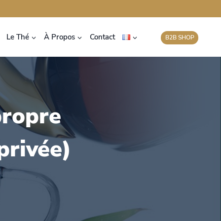
Le Thé
À Propos
Contact
B2B SHOP
ropre
privée)